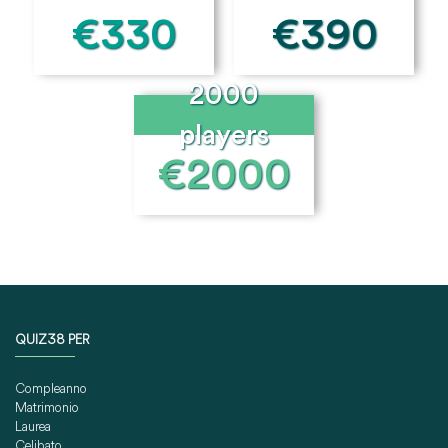
€330
€390
2000
players
€2000
QUIZ38 PER
Compleanno
Matrimonio
Laurea
Celibato